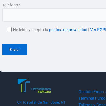
Teléfono *
He leído y acepto la
política de privacidad
|
Ver RGP
Gestión Empres
Terminal Punto
C/Hospital de San José, 61
Talleres y Conc