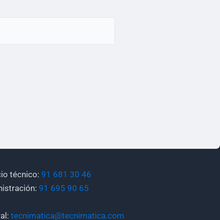
cio técnico:
91 681 30 46
istración:
91 695 90 65
al:
tecnimatica@tecnimatica.com