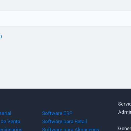
D
Servi
Admin
arial
Software ERP
 de Venta
Software para Retail
Gener
esionarios
Software para Almacenes