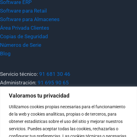
Software ERP
Software para Retail
Software para Almacenes
Área Privada Clientes
Copias de Seguridad
Números de Serie
Blog
Servicio técnico:
91 681 30 46
Administración:
91 695 90 65
Valoramos tu privacidad
General:
tecnimatica@tecnimatica.com
Utilizamos cookies propias necesarias para el funcionamiento
Comercial:
comercial@tecnimatica.com
de la web y cookies analíticas, propias o de terceros, para
Soporte:
sat@tecnimatica.com
obtener estadísticas sobre el uso del sitio y mejorar nuestros
servicios. Puedes aceptar todas las cookies, rechazarlas o
configurar tus preferencias. Las cookies técnicas o necesarias