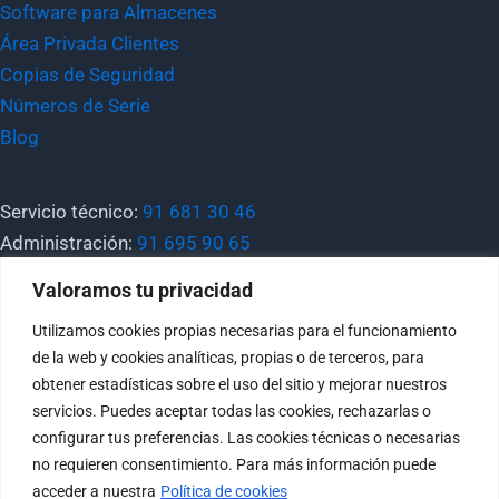
Software para Almacenes
Área Privada Clientes
Copias de Seguridad
Números de Serie
Blog
Servicio técnico:
91 681 30 46
Administración:
91 695 90 65
Valoramos tu privacidad
General:
tecnimatica@tecnimatica.com
Utilizamos cookies propias necesarias para el funcionamiento
Comercial:
comercial@tecnimatica.com
de la web y cookies analíticas, propias o de terceros, para
Soporte:
sat@tecnimatica.com
obtener estadísticas sobre el uso del sitio y mejorar nuestros
servicios. Puedes aceptar todas las cookies, rechazarlas o
configurar tus preferencias. Las cookies técnicas o necesarias
no requieren consentimiento. Para más información puede
acceder a nuestra
Política de cookies